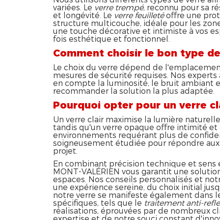
variées. Le
verre trempé
, reconnu pour sa ré
et longévité. Le
verre feuilleté
offre une pro
structure multicouche, idéale pour les zon
une touche décorative et intimiste à vos es
fois esthétique et fonctionnel.
Comment choisir le bon type de 
Le choix du verre dépend de l'emplacement,
mesures de sécurité requises. Nos experts
en compte la luminosité, le bruit ambiant 
recommander la solution la plus adaptée.
Pourquoi opter pour un verre cl
Un verre clair maximise la lumière naturelle
tandis qu'un verre opaque offre intimité e
environnements requérant plus de confiden
soigneusement étudiée pour répondre aux 
projet.
En combinant précision technique et sens
MONT-VALÉRIEN vous garantit une solution 
espaces. Nos conseils personnalisés et notr
une expérience sereine, du choix initial jusqu
notre verre se manifeste également dans les
spécifiques, tels que le
traitement anti-refle
réalisations, éprouvées par de nombreux cl
expertise et de notre souci constant d'innov