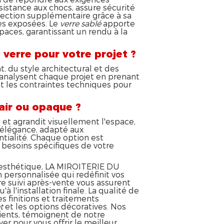
sistance aux chocs, assure sécurité
tection supplémentaire grâce à sa
es exposées. Le
verre sablé
apporte
paces, garantissant un rendu à la
verre pour votre projet ?
 du style architectural et des
 analysent chaque projet en prenant
et les contraintes techniques pour
air ou opaque ?
 et agrandit visuellement l'espace,
t élégance, adapté aux
tialité. Chaque option est
besoins spécifiques de votre
 esthétique, LA MIROITERIE DU
personnalisée qui redéfinit vos
e suivi après-vente vous assurent
'à l'installation finale. La qualité de
 finitions et traitements
t
et les options décoratives. Nos
ients, témoignent de notre
er pour vous offrir le meilleur.