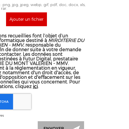
png, jpg, jpeg, webp, gif, pdf, doc, docx, xls,
 rar.
Ajouter un fichier
ns recueillies font l’objet d’un
formatique destiné à
MIROITERIE DU
IEN - MMV
, responsable du
fin de donner suite à votre demande
contacter. Les données sont
tinées à Futur Digital, prestataire
IE DU MONT VALERIEN - MMV.
 à la réglementation en vigueur,
z notamment d'un droit d'accès, de
 d'opposition et d'effacement sur les
onnelles qui vous concernent. Pour
ations, cliquez
ici
.
res