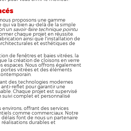
ncés
 nous proposons une gamme
 qui va bien au-delà de la simple
ion un
savoir-faire technique pointu
ormer chaque projet en réussite.
brication ainsi que l'installation de
architecturales et esthétiques de
tion de fenêtres et baies vitrées, la
ue la création de cloisons en verre
os espaces. Nous offrons également
 portes vitrées et des éléments
 contemporain.
lisant des technologies modernes
anti-reflet pour garantir une
hable. Chaque projet est supervisé
un suivi complet et personnalisé
environs, offrant des services
dentiels comme commerciaux. Notre
 délais font de nous un partenaire
réalisations durables et