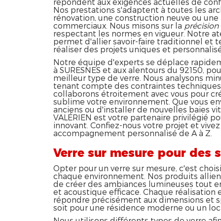
répondent aux exigences actuelles de confo
Nos prestations s'adaptent à toutes les arc
rénovation, une construction neuve ou une
commerciaux. Nous misons sur la
précision
respectant les normes en vigueur. Notre a
permet d'allier savoir-faire traditionnel et
réaliser des projets uniques et personnalisé
Notre équipe d'experts se déplace rapidem
à SURESNES et aux alentours du 92150, pour 
meilleur type de verre. Nous analysons mi
tenant compte des contraintes techniques 
collaborons étroitement avec vous pour cr
sublime votre environnement. Que vous env
anciens ou d'installer de nouvelles baies 
VALÉRIEN est votre partenaire privilégié po
innovant. Confiez-nous votre projet et vivez
accompagnement personnalisé de A à Z.
Verre sur mesure pour des 
Opter pour un verre sur mesure, c'est chois
chaque environnement. Nos produits allien
de créer des ambiances lumineuses tout en
et acoustique efficace. Chaque réalisatio
répondre précisément aux dimensions et spé
soit pour une résidence moderne ou un loca
Nous utilisons différents types de verre af