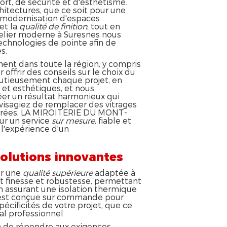
rt, de sécurité et d'esthétisme.
hitectures, que ce soit pour une
 modernisation d'espaces
et la
qualité de finition
, tout en
telier moderne à Suresnes nous
 technologies de pointe afin de
s.
ent dans toute la région, y compris
offrir des conseils sur le choix du
nutieusement chaque projet, en
et esthétiques, et nous
éer un résultat harmonieux qui
isagiez de remplacer des vitrages
vitrées, LA MIROITERIE DU MONT-
ur un service
sur mesure
, fiable et
 l'expérience d'un
solutions innovantes
ir une
qualité supérieure
adaptée à
t finesse et robustesse, permettant
 assurant une isolation thermique
n est conçue sur commande pour
cificités de votre projet, que ce
l professionnel.
in de répondre aux exigences