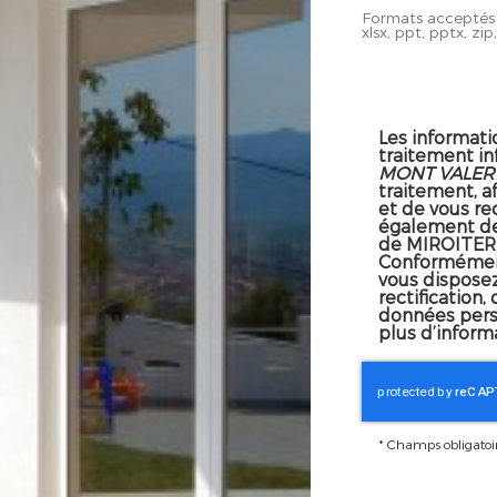
Formats acceptés : 
xlsx, ppt, pptx, zip,
Les informatio
traitement in
MONT VALER
traitement, a
et de vous re
également des
de MIROITER
Conformément
vous dispose
rectification,
données pers
plus d’inform
*
Champs obligatoi